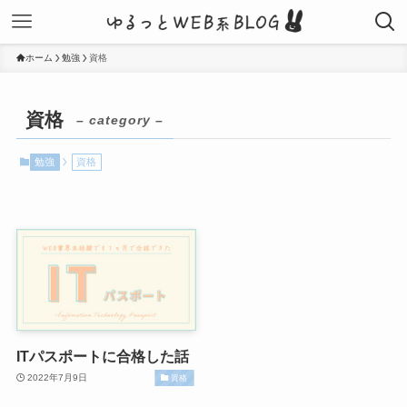
ホーム
勉強
資格
資格
– category –
勉強
資格
ITパスポートに合格した話
2022年7月9日
資格